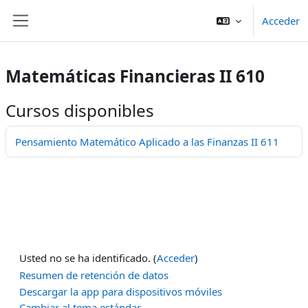
Salta al contenido principal
Acceder
Panel lateral
Matemáticas Financieras II 610
Cursos disponibles
Pensamiento Matemático Aplicado a las Finanzas II 611
Usted no se ha identificado. (
Acceder
)
Resumen de retención de datos
Descargar la app para dispositivos móviles
Cambiar al tema estándar