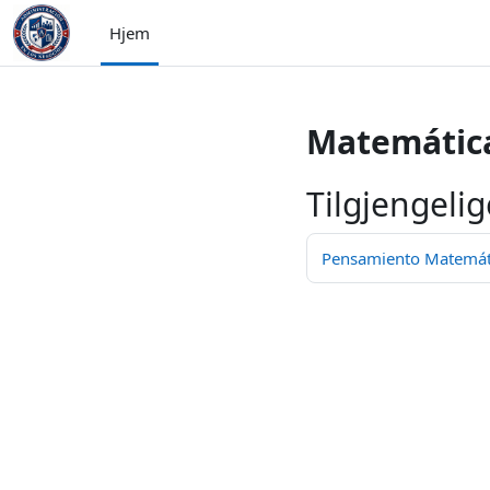
Gå til hovedinnhold
Hjem
Matemática
Tilgjengelig
Pensamiento Matemátic