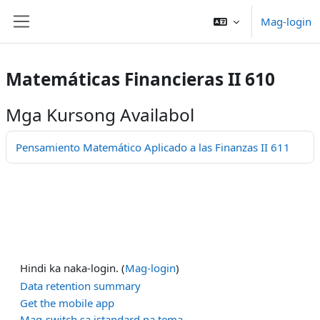
Lumaktaw patungo sa pangunahing nilalaman
Mag-login
Side panel
Matemáticas Financieras II 610
Mga Kursong Availabol
Pensamiento Matemático Aplicado a las Finanzas II 611
Hindi ka naka-login. (
Mag-login
)
Data retention summary
Get the mobile app
Mag-switch sa istandard na tema