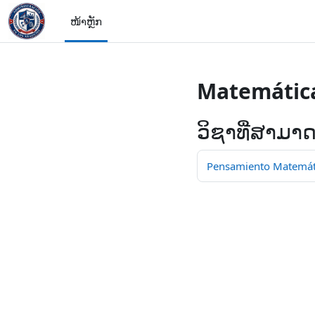
ຂ້າມໄປຫາເນື້ອຫາຫຼັກ
ໜ້າຫຼັກ
Matemática
ວິຊາທີ່ສາມາ
Pensamiento Matemátic