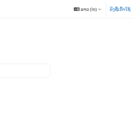
ລາວ ‎(lo)‎
ລົງຊື່ເຂົ້າໃຊ້