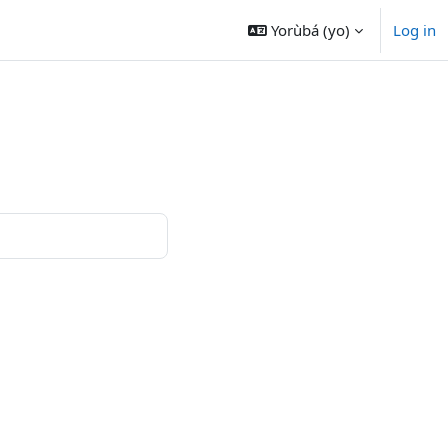
Yorùbá ‎(yo)‎
Log in