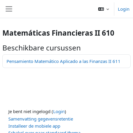
Ga naar hoofdinhoud
Login
Zijpaneel
Matemáticas Financieras II 610
Beschikbare cursussen
Pensamiento Matemático Aplicado a las Finanzas II 611
Je bent niet ingelogd (
Login
)
Samenvatting gegevensretentie
Installeer de mobiele app
Schakel over naar standaard thema