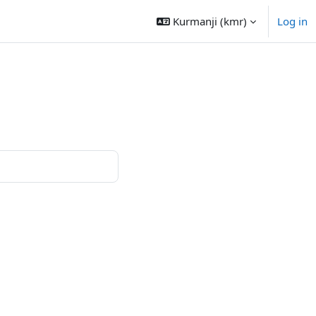
Kurmanji ‎(kmr)‎
Log in