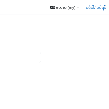
ဗမာစာ ‎(my)‎
ဝင်ပါ/ ဝင်ရန်