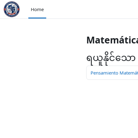
ပင်မစာမျက်နှာထိ ကျော်မည်
Home
Matemática
ရယူနိုင်သော
Pensamiento Matemátic